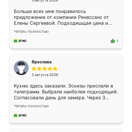
5 августа 2026
Больше всех мне понравилось
предложение от компании Ренессанс от
Елены Сергеевой. Подходяшщая цена и
короткие сроки изготовления. Приехавший
Читать полностью
для замера сотрудник Владислав
предложил по моему эскизу самый
1
подходящий вариант шкафа. Немного его
видоизменил, получилось даже лучше, чем
я хотела.
Ярослава
3 августа 2026
Кухню здесь заказали. Эскизы прислали в
телеграмм. Выбрали наиболее подходящий.
Согласовали день для замера. Через 3
недели кухня была уже готова. Остались
Читать полностью
довольны работой. Спасибо Ренессанс
мебель за качественную работу!