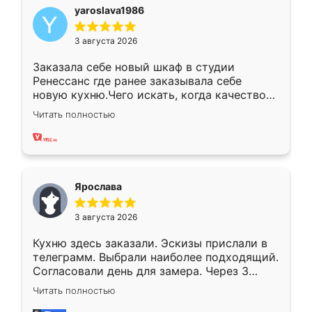
yaroslava1986
3 августа 2026
Заказала себе новый шкаф в студии
Ренессанс где ранее заказывала себе
новую кухню.Чего искать, когда качеством
вполне довольна. Служит кухня уже почти
Читать полностью
два года, нареканий нет.
Ярослава
3 августа 2026
Кухню здесь заказали. Эскизы прислали в
телеграмм. Выбрали наиболее подходящий.
Согласовали день для замера. Через 3
недели кухня была уже готова. Остались
Читать полностью
довольны работой. Спасибо Ренессанс