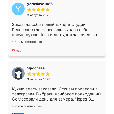
yaroslava1986
3 августа 2026
Заказала себе новый шкаф в студии
Ренессанс где ранее заказывала себе
новую кухню.Чего искать, когда качеством
вполне довольна. Служит кухня уже почти
Читать полностью
два года, нареканий нет.
Ярослава
3 августа 2026
Кухню здесь заказали. Эскизы прислали в
телеграмм. Выбрали наиболее подходящий.
Согласовали день для замера. Через 3
недели кухня была уже готова. Остались
Читать полностью
довольны работой. Спасибо Ренессанс