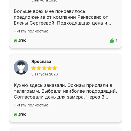
5 августа 2026
Больше всех мне понравилось
предложение от компании Ренессанс от
Елены Сергеевой. Подходяшщая цена и
короткие сроки изготовления. Приехавший
Читать полностью
для замера сотрудник Владислав
предложил по моему эскизу самый
1
подходящий вариант шкафа. Немного его
видоизменил, получилось даже лучше, чем
я хотела.
Ярослава
3 августа 2026
Кухню здесь заказали. Эскизы прислали в
телеграмм. Выбрали наиболее подходящий.
Согласовали день для замера. Через 3
недели кухня была уже готова. Остались
Читать полностью
довольны работой. Спасибо Ренессанс
мебель за качественную работу!