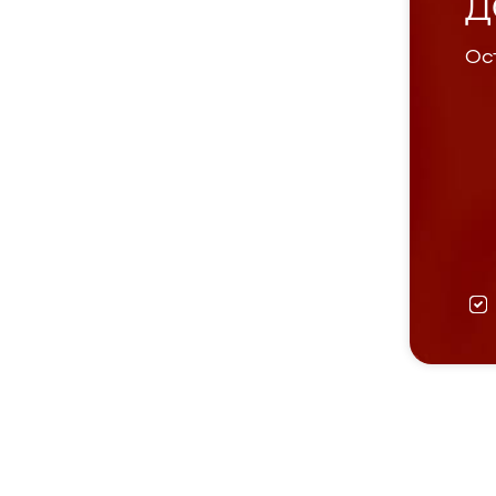
Д
Ост