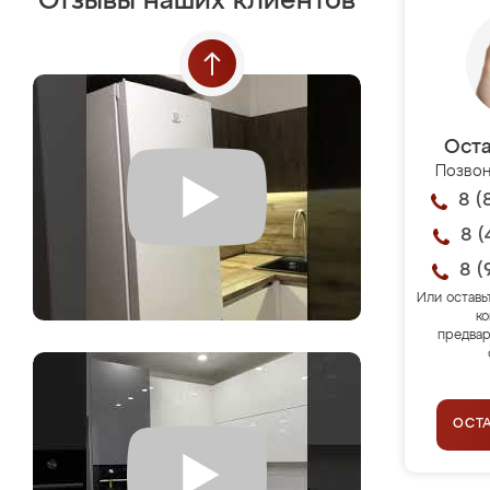
Отзывы наших клиентов
Оста
Позвон
8 (
8 (
8 (
Или оставь
ко
предвар
ОСТ