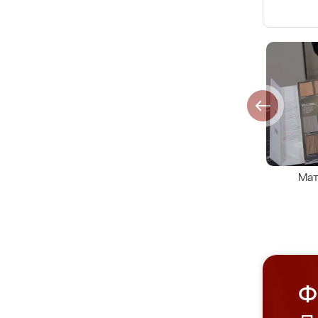
Мат
Ф