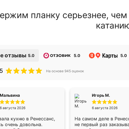
ержим планку серьезнее, чем
катани
е отзывы
5.0
5.0
5.0
5
На основе
945
оценок
Мальвина
Игорь М.
6 августа 2026
6 августа 2026
ала кухню в Ренессанс,
На самом деле в Ренес
ь очень довольна.
не первый раз заказыв