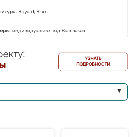
итура:
Boyard, Blum
еры:
индивидуально под Ваш заказ
екту:
УЗНАТЬ
лы
ПОДРОБНОСТИ
▼