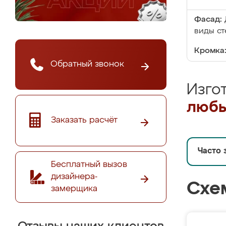
Фасад:
виды ст
Кромка
Обратный звонок
Изго
любы
Заказать расчёт
Часто 
Бесплатный вызов
дизайнера-
Схе
замерщика