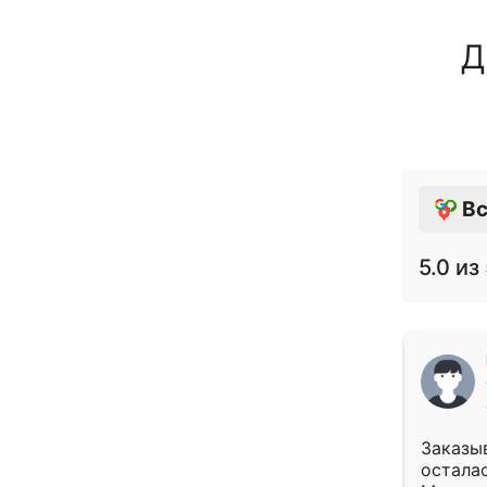
Д
Вс
5.0
из 
Заказыв
осталас