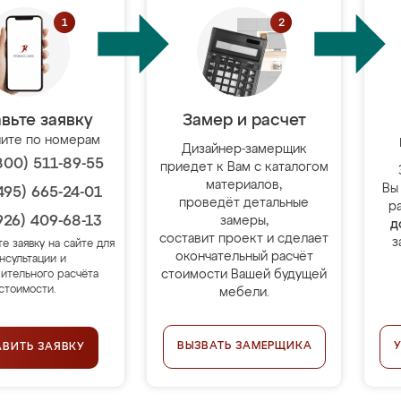
вьте заявку
Замер и расчет
ите по номерам
Дизайнер-замерщик
800) 511-89-55
приедет к Вам с каталогом
материалов,
Вы
495) 665-24-01
проведёт детальные
р
926) 409-68-13
замеры,
д
составит проект и сделает
з
те заявку на сайте для
окончательный расчёт
нсультации и
стоимости Вашей будущей
ительного расчёта
стоимости.
мебели.
ВЫЗВАТЬ ЗАМЕРЩИКА
АВИТЬ ЗАЯВКУ