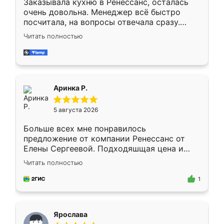
Заказывала кухню в Ренессанс, осталась
очень довольна. Менеджер всё быстро
посчитала, на вопросы отвечала сразу.
Замерщик приехал в субботу, подошёл к
Читать полностью
делу со всей ответственностью. Собрали
за день, ребята работали аккуратно, даже
пыли почти не было. Качество отличное,
ящики ходят плавно, ничего не скрипит.
Всё подошло как влитое.
Аринка Р.
5 августа 2026
Больше всех мне понравилось
предложение от компании Ренессанс от
Елены Сергеевой. Подходяшщая цена и
короткие сроки изготовления. Приехавший
Читать полностью
для замера сотрудник Владислав
предложил по моему эскизу самый
1
подходящий вариант шкафа. Немного его
видоизменил, получилось даже лучше, чем
я хотела.
Ярослава