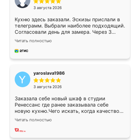
3 августа 2026
Кухню здесь заказали. Эскизы прислали в
телеграмм. Выбрали наиболее подходящий.
Согласовали день для замера. Через 3
недели кухня была уже готова. Остались
Читать полностью
довольны работой. Спасибо Ренессанс
мебель за качественную работу!
yaroslava1986
3 августа 2026
Заказала себе новый шкаф в студии
Ренессанс где ранее заказывала себе
новую кухню.Чего искать, когда качеством
вполне довольна. Служит кухня уже почти
Читать полностью
два года, нареканий нет.