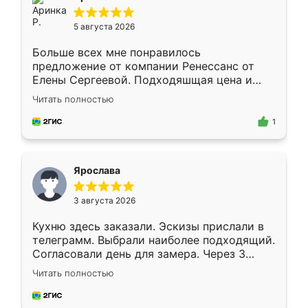
5 августа 2026
Больше всех мне понравилось
предложение от компании Ренессанс от
Елены Сергеевой. Подходяшщая цена и
короткие сроки изготовления. Приехавший
Читать полностью
для замера сотрудник Владислав
предложил по моему эскизу самый
1
подходящий вариант шкафа. Немного его
видоизменил, получилось даже лучше, чем
я хотела.
Ярослава
3 августа 2026
Кухню здесь заказали. Эскизы прислали в
телеграмм. Выбрали наиболее подходящий.
Согласовали день для замера. Через 3
недели кухня была уже готова. Остались
Читать полностью
довольны работой. Спасибо Ренессанс
мебель за качественную работу!