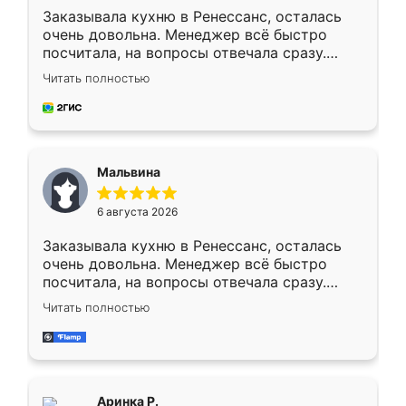
Заказывала кухню в Ренессанс, осталась
очень довольна. Менеджер всё быстро
посчитала, на вопросы отвечала сразу.
Замерщик приехал в субботу, подошёл к
Читать полностью
делу со всей ответственностью. Собрали
за день, ребята работали аккуратно, даже
пыли почти не было. Качество отличное,
ящики ходят плавно, ничего не скрипит.
Всё подошло как влитое.
Мальвина
6 августа 2026
Заказывала кухню в Ренессанс, осталась
очень довольна. Менеджер всё быстро
посчитала, на вопросы отвечала сразу.
Замерщик приехал в субботу, подошёл к
Читать полностью
делу со всей ответственностью. Собрали
за день, ребята работали аккуратно, даже
пыли почти не было. Качество отличное,
ящики ходят плавно, ничего не скрипит.
Всё подошло как влитое.
Аринка Р.