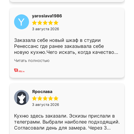
yaroslava1986
3 августа 2026
Заказала себе новый шкаф в студии
Ренессанс где ранее заказывала себе
новую кухню.Чего искать, когда качеством
вполне довольна. Служит кухня уже почти
Читать полностью
два года, нареканий нет.
Ярослава
3 августа 2026
Кухню здесь заказали. Эскизы прислали в
телеграмм. Выбрали наиболее подходящий.
Согласовали день для замера. Через 3
недели кухня была уже готова. Остались