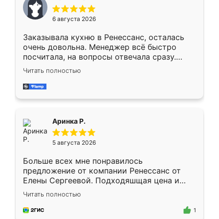
меньше, здесь же он более разнообразный.
Мне нравится ,если что-то потребуется из
6 августа 2026
мебели буду заказывать только здесь.
Заказывала кухню в Ренессанс, осталась
очень довольна. Менеджер всё быстро
посчитала, на вопросы отвечала сразу.
Замерщик приехал в субботу, подошёл к
Читать полностью
делу со всей ответственностью. Собрали
за день, ребята работали аккуратно, даже
пыли почти не было. Качество отличное,
ящики ходят плавно, ничего не скрипит.
Всё подошло как влитое.
Аринка Р.
5 августа 2026
Больше всех мне понравилось
предложение от компании Ренессанс от
Елены Сергеевой. Подходяшщая цена и
короткие сроки изготовления. Приехавший
Читать полностью
для замера сотрудник Владислав
предложил по моему эскизу самый
1