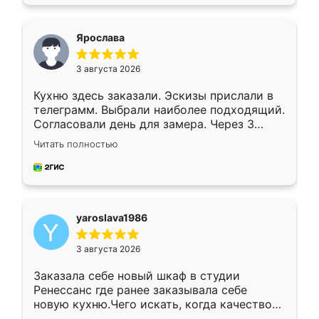
подходящий вариант шкафа. Немного его
видоизменил, получилось даже лучше, чем
я хотела.
Ярослава
3 августа 2026
Кухню здесь заказали. Эскизы прислали в
телеграмм. Выбрали наиболее подходящий.
Согласовали день для замера. Через 3
недели кухня была уже готова. Остались
Читать полностью
довольны работой. Спасибо Ренессанс
мебель за качественную работу!
yaroslava1986
3 августа 2026
Заказала себе новый шкаф в студии
Ренессанс где ранее заказывала себе
новую кухню.Чего искать, когда качеством
вполне довольна. Служит кухня уже почти