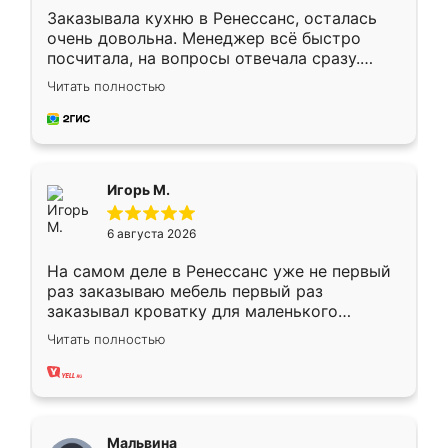
Заказывала кухню в Ренессанс, осталась
очень довольна. Менеджер всё быстро
посчитала, на вопросы отвечала сразу.
Замерщик приехал в субботу, подошёл к
Читать полностью
делу со всей ответственностью. Собрали
за день, ребята работали аккуратно, даже
пыли почти не было. Качество отличное,
ящики ходят плавно, ничего не скрипит.
Всё подошло как влитое.
Игорь М.
6 августа 2026
На самом деле в Ренессанс уже не первый
раз заказываю мебель первый раз
заказывал кроватку для маленького
ребёнка при его рождении ,во второй раз
Читать полностью
заказал шкаф-купе. По качеству очень
хорошее сборка достаточно быстрая,
также адекватные цены. До этого
сравнивал с разными конкурентами в этом
сегменте ,выбор у конкурентов куда
Мальвина