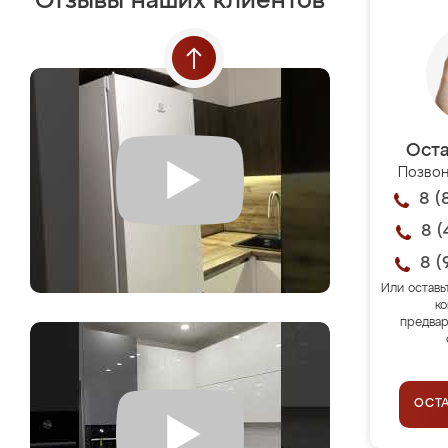
Отзывы наших клиентов
Оста
Позвон
8 (
8 (
8 (
Или оставь
ко
предвар
ОСТ