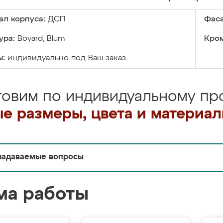
ал корпуса:
ДСП
Фаса
ура:
Boyard, Blum
Кром
ы:
индивидуально под Ваш заказ
товим по индивидуальному про
е размеры, цвета и материа
задаваемые вопросы
ма работы