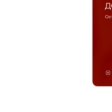
Д
Ост