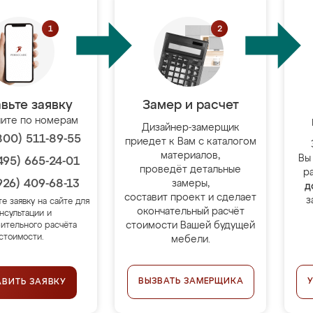
вьте заявку
Замер и расчет
ите по номерам
Дизайнер-замерщик
800) 511-89-55
приедет к Вам с каталогом
материалов,
Вы
495) 665-24-01
проведёт детальные
р
926) 409-68-13
замеры,
д
составит проект и сделает
з
те заявку на сайте для
окончательный расчёт
нсультации и
стоимости Вашей будущей
ительного расчёта
стоимости.
мебели.
ВЫЗВАТЬ ЗАМЕРЩИКА
АВИТЬ ЗАЯВКУ