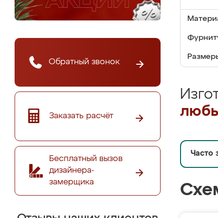
Матери
Фурнит
Размер
Обратный звонок
Изго
любы
Заказать расчёт
Часто 
Бесплатный вызов
дизайнера-
замерщика
Схе