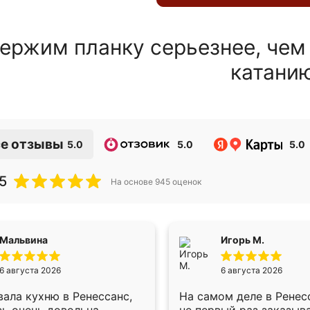
ержим планку серьезнее, чем
катани
е отзывы
5.0
5.0
5.0
5
На основе
945
оценок
Мальвина
Игорь М.
6 августа 2026
6 августа 2026
ала кухню в Ренессанс,
На самом деле в Ренес