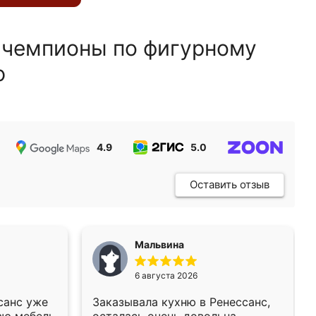
 чемпионы по фигурному
ю
4.9
5.0
5.0
Оставить отзыв
Мальвина
6 августа 2026
санс уже
Заказывала кухню в Ренессанс,