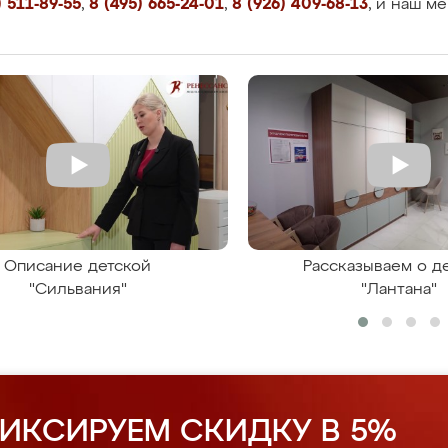
 511-89-55
,
8 (495) 665-24-01
,
8 (926) 409-68-13
, и наш м
Описание детской
Рассказываем о д
"Сильвания"
"Лантана"
ИКСИРУЕМ СКИДКУ В 5%