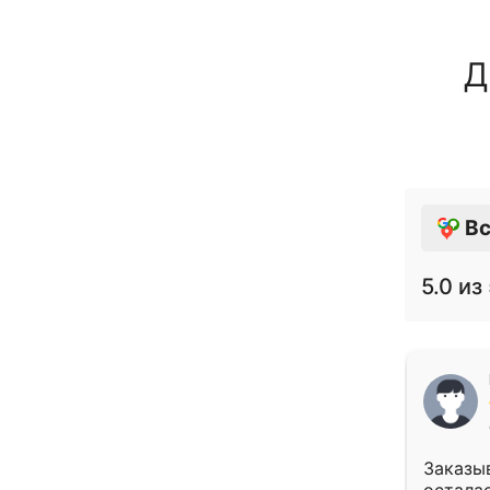
Д
Вс
5.0
из 
Заказыв