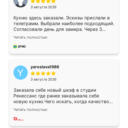
3 августа 2026
Кухню здесь заказали. Эскизы прислали в
телеграмм. Выбрали наиболее подходящий.
Согласовали день для замера. Через 3
недели кухня была уже готова. Остались
Читать полностью
довольны работой. Спасибо Ренессанс
мебель за качественную работу!
yaroslava1986
3 августа 2026
Заказала себе новый шкаф в студии
Ренессанс где ранее заказывала себе
новую кухню.Чего искать, когда качеством
вполне довольна. Служит кухня уже почти
Читать полностью
два года, нареканий нет.