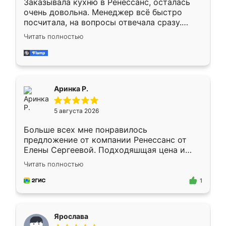
Заказывала кухню в Ренессанс, осталась
очень довольна. Менеджер всё быстро
посчитала, на вопросы отвечала сразу.
Замерщик приехал в субботу, подошёл к
Читать полностью
делу со всей ответственностью. Собрали
за день, ребята работали аккуратно, даже
пыли почти не было. Качество отличное,
ящики ходят плавно, ничего не скрипит.
Всё подошло как влитое.
Аринка Р.
5 августа 2026
Больше всех мне понравилось
предложение от компании Ренессанс от
Елены Сергеевой. Подходяшщая цена и
короткие сроки изготовления. Приехавший
Читать полностью
для замера сотрудник Владислав
предложил по моему эскизу самый
1
подходящий вариант шкафа. Немного его
видоизменил, получилось даже лучше, чем
я хотела.
Ярослава