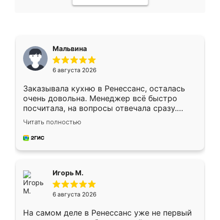
Мальвина
6 августа 2026
Заказывала кухню в Ренессанс, осталась
очень довольна. Менеджер всё быстро
посчитала, на вопросы отвечала сразу.
Замерщик приехал в субботу, подошёл к
Читать полностью
делу со всей ответственностью. Собрали
за день, ребята работали аккуратно, даже
пыли почти не было. Качество отличное,
ящики ходят плавно, ничего не скрипит.
Всё подошло как влитое.
Игорь М.
6 августа 2026
На самом деле в Ренессанс уже не первый