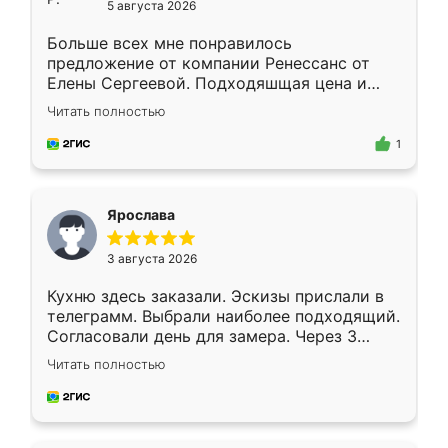
5 августа 2026
Больше всех мне понравилось
предложение от компании Ренессанс от
Елены Сергеевой. Подходяшщая цена и
короткие сроки изготовления. Приехавший
Читать полностью
для замера сотрудник Владислав
предложил по моему эскизу самый
1
подходящий вариант шкафа. Немного его
видоизменил, получилось даже лучше, чем
я хотела.
Ярослава
3 августа 2026
Кухню здесь заказали. Эскизы прислали в
телеграмм. Выбрали наиболее подходящий.
Согласовали день для замера. Через 3
недели кухня была уже готова. Остались
Читать полностью
довольны работой. Спасибо Ренессанс
мебель за качественную работу!