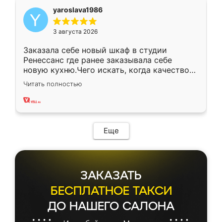
yaroslava1986
3 августа 2026
Заказала себе новый шкаф в студии
Ренессанс где ранее заказывала себе
новую кухню.Чего искать, когда качеством
вполне довольна. Служит кухня уже почти
Читать полностью
два года, нареканий нет.
Еще
ЗАКАЗАТЬ
БЕСПЛАТНОЕ ТАКСИ
ДО НАШЕГО САЛОНА