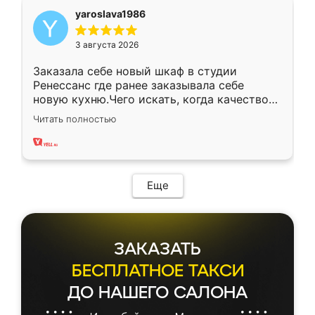
yaroslava1986
3 августа 2026
Заказала себе новый шкаф в студии
Ренессанс где ранее заказывала себе
новую кухню.Чего искать, когда качеством
вполне довольна. Служит кухня уже почти
Читать полностью
два года, нареканий нет.
Еще
ЗАКАЗАТЬ
БЕСПЛАТНОЕ ТАКСИ
ДО НАШЕГО САЛОНА