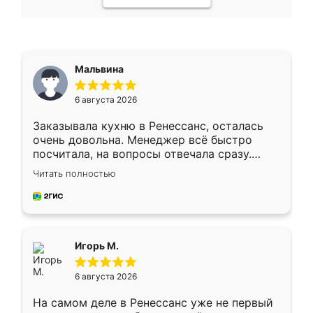
Мальвина
6 августа 2026
Заказывала кухню в Ренессанс, осталась
очень довольна. Менеджер всё быстро
посчитала, на вопросы отвечала сразу.
Замерщик приехал в субботу, подошёл к
Читать полностью
делу со всей ответственностью. Собрали
за день, ребята работали аккуратно, даже
пыли почти не было. Качество отличное,
ящики ходят плавно, ничего не скрипит.
Всё подошло как влитое.
Игорь М.
6 августа 2026
На самом деле в Ренессанс уже не первый