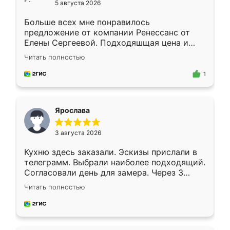
5 августа 2026
Больше всех мне понравилось
предложение от компании Ренессанс от
Елены Сергеевой. Подходяшщая цена и
короткие сроки изготовления. Приехавший
Читать полностью
для замера сотрудник Владислав
предложил по моему эскизу самый
1
подходящий вариант шкафа. Немного его
видоизменил, получилось даже лучше, чем
я хотела.
Ярослава
3 августа 2026
Кухню здесь заказали. Эскизы прислали в
телеграмм. Выбрали наиболее подходящий.
Согласовали день для замера. Через 3
недели кухня была уже готова. Остались
Читать полностью
довольны работой. Спасибо Ренессанс
мебель за качественную работу!