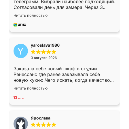
телеграмм. Выбрали наиболее подходящий.
Согласовали день для замера. Через 3
недели кухня была уже готова. Остались
Читать полностью
довольны работой. Спасибо Ренессанс
мебель за качественную работу!
yaroslava1986
3 августа 2026
Заказала себе новый шкаф в студии
Ренессанс где ранее заказывала себе
новую кухню.Чего искать, когда качеством
вполне довольна. Служит кухня уже почти
Читать полностью
два года, нареканий нет.
Ярослава