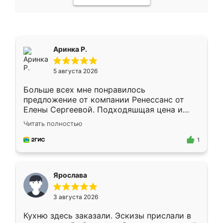
Аринка Р.
5 августа 2026
Больше всех мне понравилось
предложение от компании Ренессанс от
Елены Сергеевой. Подходяшщая цена и
короткие сроки изготовления. Приехавший
Читать полностью
для замера сотрудник Владислав
предложил по моему эскизу самый
1
подходящий вариант шкафа. Немного его
видоизменил, получилось даже лучше, чем
я хотела.
Ярослава
3 августа 2026
Кухню здесь заказали. Эскизы прислали в