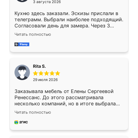
3 августа 2026
Кухню здесь заказали. Эскизы прислали в
телеграмм. Выбрали наиболее подходящий.
Согласовали день для замера. Через 3
недели кухня была уже готова. Остались
Читать полностью
довольны работой. Спасибо Ренессанс
мебель за качественную работу!
Rita S.
29 июля 2026
Заказывала мебель от Елены Сергеевой
Ренессанс. До этого рассматривала
несколько компаний, но в итоге выбрала
эту. Сначала обговорили условия, потом
Читать полностью
приехал замерщик, всё спокойно объяснил
и снял размеры. Изготовили в срок, с
доставкой тоже никаких проблем не
возникло. Сборку выполнили аккуратно,