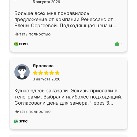
5 августа 2026
Больше всех мне понравилось
предложение от компании Ренессанс от
Елены Сергеевой. Подходяшщая цена и
короткие сроки изготовления. Приехавший
Читать полностью
для замера сотрудник Владислав
предложил по моему эскизу самый
1
подходящий вариант шкафа. Немного его
видоизменил, получилось даже лучше, чем
я хотела.
Ярослава
3 августа 2026
Кухню здесь заказали. Эскизы прислали в
телеграмм. Выбрали наиболее подходящий.
Согласовали день для замера. Через 3
недели кухня была уже готова. Остались
Читать полностью
довольны работой. Спасибо Ренессанс
мебель за качественную работу!