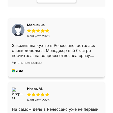
Мальвина
6 августа 2026
Заказывала кухню в Ренессанс, осталась
очень довольна. Менеджер всё быстро
посчитала, на вопросы отвечала сразу.
Замерщик приехал в субботу, подошёл к
Читать полностью
делу со всей ответственностью. Собрали
за день, ребята работали аккуратно, даже
пыли почти не было. Качество отличное,
ящики ходят плавно, ничего не скрипит.
Всё подошло как влитое.
Игорь М.
6 августа 2026
На самом деле в Ренессанс уже не первый