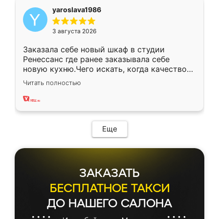
yaroslava1986
3 августа 2026
Заказала себе новый шкаф в студии
Ренессанс где ранее заказывала себе
новую кухню.Чего искать, когда качеством
вполне довольна. Служит кухня уже почти
Читать полностью
два года, нареканий нет.
Еще
ЗАКАЗАТЬ
БЕСПЛАТНОЕ ТАКСИ
ДО НАШЕГО САЛОНА