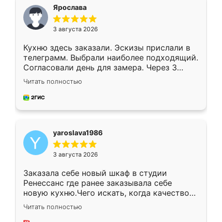
я хотела.
Ярослава
3 августа 2026
Кухню здесь заказали. Эскизы прислали в
телеграмм. Выбрали наиболее подходящий.
Согласовали день для замера. Через 3
недели кухня была уже готова. Остались
Читать полностью
довольны работой. Спасибо Ренессанс
мебель за качественную работу!
yaroslava1986
3 августа 2026
Заказала себе новый шкаф в студии
Ренессанс где ранее заказывала себе
новую кухню.Чего искать, когда качеством
вполне довольна. Служит кухня уже почти
Читать полностью
два года, нареканий нет.