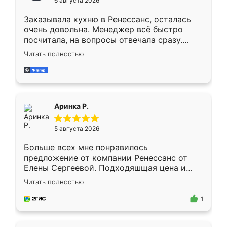
6 августа 2026
мебели буду заказывать только здесь.
Заказывала кухню в Ренессанс, осталась
очень довольна. Менеджер всё быстро
посчитала, на вопросы отвечала сразу.
Замерщик приехал в субботу, подошёл к
Читать полностью
делу со всей ответственностью. Собрали
за день, ребята работали аккуратно, даже
пыли почти не было. Качество отличное,
ящики ходят плавно, ничего не скрипит.
Всё подошло как влитое.
Аринка Р.
5 августа 2026
Больше всех мне понравилось
предложение от компании Ренессанс от
Елены Сергеевой. Подходяшщая цена и
короткие сроки изготовления. Приехавший
Читать полностью
для замера сотрудник Владислав
предложил по моему эскизу самый
1
подходящий вариант шкафа. Немного его
видоизменил, получилось даже лучше, чем