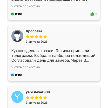
короткие сроки изготовления. Приехавший
Читать полностью
для замера сотрудник Владислав
предложил по моему эскизу самый
1
подходящий вариант шкафа. Немного его
видоизменил, получилось даже лучше, чем
я хотела.
Ярослава
3 августа 2026
Кухню здесь заказали. Эскизы прислали в
телеграмм. Выбрали наиболее подходящий.
Согласовали день для замера. Через 3
недели кухня была уже готова. Остались
Читать полностью
довольны работой. Спасибо Ренессанс
мебель за качественную работу!
yaroslava1986
3 августа 2026