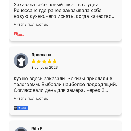
Заказала себе новый шкаф в студии
Ренессанс где ранее заказывала себе
новую кухню.Чего искать, когда качеством
вполне довольна. Служит кухня уже почти
Читать полностью
два года, нареканий нет.
Ярослава
3 августа 2026
Кухню здесь заказали. Эскизы прислали в
телеграмм. Выбрали наиболее подходящий.
Согласовали день для замера. Через 3
недели кухня была уже готова. Остались
Читать полностью
довольны работой. Спасибо Ренессанс
мебель за качественную работу!
Rita S.