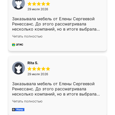
29 июля 2026
Заказывала мебель от Елены Сергеевой
Ренессанс. До этого рассматривала
несколько компаний, но в итоге выбрала
эту. Сначала обговорили условия, потом
Читать полностью
приехал замерщик, всё спокойно объяснил
и снял размеры. Изготовили в срок, с
доставкой тоже никаких проблем не
возникло. Сборку выполнили аккуратно,
мебель сразу встала на свое место без
Rita S.
каких-либо доработок. Качеством осталась
довольна, все выглядит так, как и ожидала.
29 июля 2026
Заказывала мебель от Елены Сергеевой
Ренессанс. До этого рассматривала
несколько компаний, но в итоге выбрала
эту. Сначала обговорили условия, потом
Читать полностью
приехал замерщик, всё спокойно объяснил
и снял размеры. Изготовили в срок, с
доставкой тоже никаких проблем не