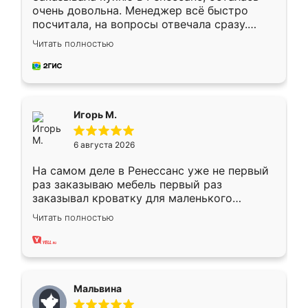
очень довольна. Менеджер всё быстро
посчитала, на вопросы отвечала сразу.
Замерщик приехал в субботу, подошёл к
Читать полностью
делу со всей ответственностью. Собрали
за день, ребята работали аккуратно, даже
пыли почти не было. Качество отличное,
ящики ходят плавно, ничего не скрипит.
Всё подошло как влитое.
Игорь М.
6 августа 2026
На самом деле в Ренессанс уже не первый
раз заказываю мебель первый раз
заказывал кроватку для маленького
ребёнка при его рождении ,во второй раз
Читать полностью
заказал шкаф-купе. По качеству очень
хорошее сборка достаточно быстрая,
также адекватные цены. До этого
сравнивал с разными конкурентами в этом
сегменте ,выбор у конкурентов куда
Мальвина
меньше, здесь же он более разнообразный.