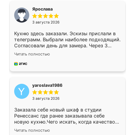
я хотела.
Ярослава
3 августа 2026
Кухню здесь заказали. Эскизы прислали в
телеграмм. Выбрали наиболее подходящий.
Согласовали день для замера. Через 3
недели кухня была уже готова. Остались
Читать полностью
довольны работой. Спасибо Ренессанс
мебель за качественную работу!
yaroslava1986
3 августа 2026
Заказала себе новый шкаф в студии
Ренессанс где ранее заказывала себе
новую кухню.Чего искать, когда качеством
вполне довольна. Служит кухня уже почти
Читать полностью
два года, нареканий нет.