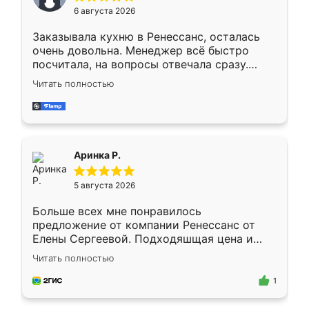
Мне нравится ,если что-то потребуется из
6 августа 2026
мебели буду заказывать только здесь.
Заказывала кухню в Ренессанс, осталась
очень довольна. Менеджер всё быстро
посчитала, на вопросы отвечала сразу.
Замерщик приехал в субботу, подошёл к
Читать полностью
делу со всей ответственностью. Собрали
за день, ребята работали аккуратно, даже
пыли почти не было. Качество отличное,
ящики ходят плавно, ничего не скрипит.
Всё подошло как влитое.
Аринка Р.
5 августа 2026
Больше всех мне понравилось
предложение от компании Ренессанс от
Елены Сергеевой. Подходяшщая цена и
короткие сроки изготовления. Приехавший
Читать полностью
для замера сотрудник Владислав
предложил по моему эскизу самый
1
подходящий вариант шкафа. Немного его
видоизменил, получилось даже лучше, чем