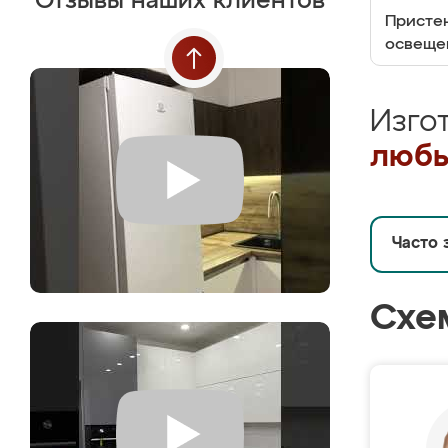
Отзывы наших клиентов
Пристен
освеще
Изго
любы
Часто 
Схе