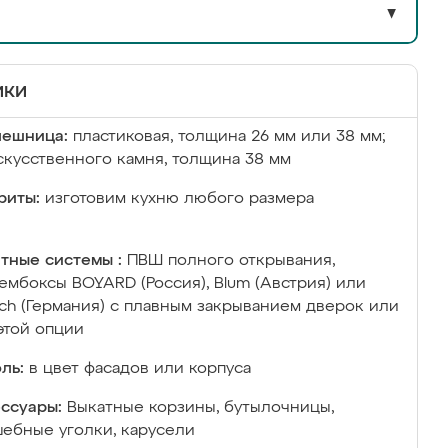
▼
ики
лешница:
пластиковая, толщина 26 мм или 38 мм;
скусственного камня, толщина 38 мм
риты:
изготовим кухню любого размера
тные системы :
ПВШ полного открывания,
ембоксы BOYARD (Россия), Blum (Австрия) или
ich (Германия) с плавным закрыванием дверок или
этой опции
ль:
в цвет фасадов или корпуса
ссуары:
Выкатные корзины, бутылочницы,
ебные уголки, карусели