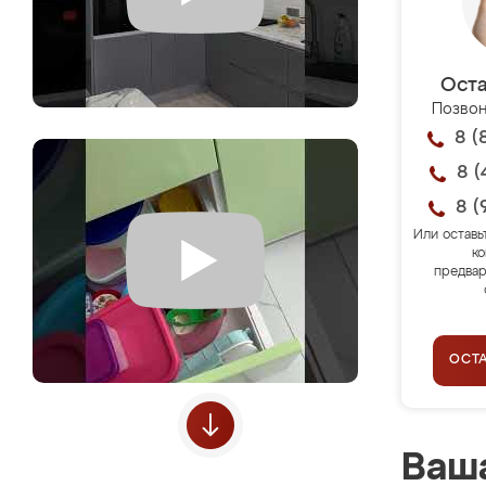
Оста
Позвон
8 (
8 (
8 (
Или оставь
ко
предвар
ОСТ
Ваша