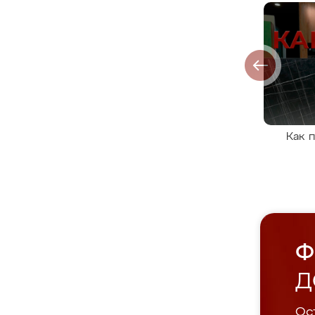
Как 
Ф
Д
Ост