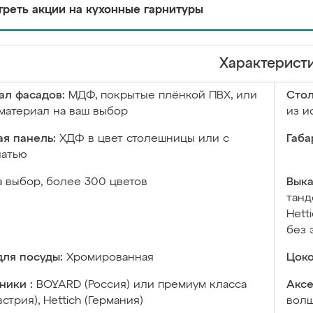
реть акции на кухонные гарнитуры
Характерист
ал фасадов:
МДФ, покрытые плёнкой ПВХ, или
Сто
материал на ваш выбор
из и
я панель:
ХДФ в цвет столешницы или с
Габа
чатью
а выбор, более 300 цветов
Выка
танд
Hett
без 
ля посуды:
Хромированная
Цоко
ники :
BOYARD (Россия) или премиум класса
Аксе
встрия), Hettich (Германия)
волш