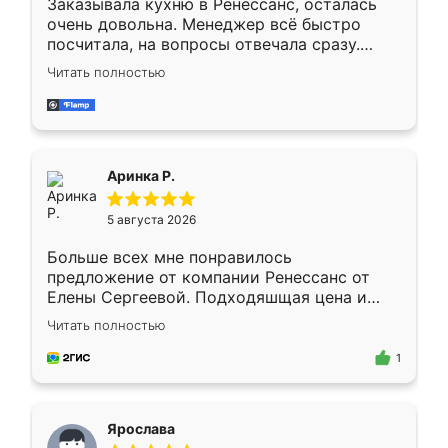
Заказывала кухню в Ренессанс, осталась
очень довольна. Менеджер всё быстро
посчитала, на вопросы отвечала сразу.
Замерщик приехал в субботу, подошёл к
Читать полностью
делу со всей ответственностью. Собрали
за день, ребята работали аккуратно, даже
пыли почти не было. Качество отличное,
ящики ходят плавно, ничего не скрипит.
Всё подошло как влитое.
Аринка Р.
5 августа 2026
Больше всех мне понравилось
предложение от компании Ренессанс от
Елены Сергеевой. Подходяшщая цена и
короткие сроки изготовления. Приехавший
Читать полностью
для замера сотрудник Владислав
предложил по моему эскизу самый
1
подходящий вариант шкафа. Немного его
видоизменил, получилось даже лучше, чем
я хотела.
Ярослава