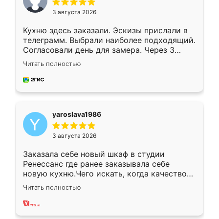
3 августа 2026
Кухню здесь заказали. Эскизы прислали в
телеграмм. Выбрали наиболее подходящий.
Согласовали день для замера. Через 3
недели кухня была уже готова. Остались
Читать полностью
довольны работой. Спасибо Ренессанс
мебель за качественную работу!
yaroslava1986
3 августа 2026
Заказала себе новый шкаф в студии
Ренессанс где ранее заказывала себе
новую кухню.Чего искать, когда качеством
вполне довольна. Служит кухня уже почти
Читать полностью
два года, нареканий нет.